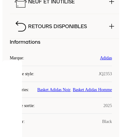
NEUF ET INUTILISÉ
RETOURS DISPONIBLES
Informations
Marque
:
Adidas
COOKIES
Code de style
:
JQ2353
Laced
Catégories
:
Basket Adidas Noir
,
Basket Adidas Homme
utilise
des
Date de sortie
cookies.
:
2025
Les
cookies
Couleur
:
Black
sont
de
petits