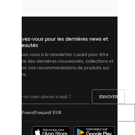
fichiers
utilisés
pour
vous
présenter
un
Inscrivez-vous pour les dernières news et
contenu
personnalisé
nouveautés
et
Inscrivez-vous à la newsletter Laced pour être
améliorer
informé des dernières nouveautés, collections et
votre
expérience
recevoir nos recommandations de produits sur
sur
mesure.
notre
site.
Vous
pouvez
ENVOYER
autoriser
tous
les
France
|
Français
|
€ EUR
cookies
ou
les