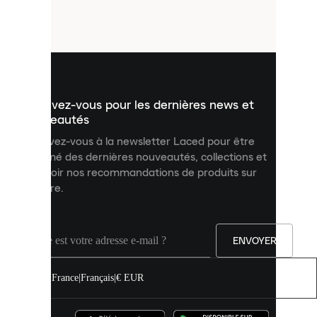
petits
fichiers
utilisés
pour
vous
présenter
un
Inscrivez-vous pour les dernières news et
contenu
personnalisé
nouveautés
et
Inscrivez-vous à la newsletter Laced pour être
améliorer
informé des dernières nouveautés, collections et
votre
expérience
recevoir nos recommandations de produits sur
sur
mesure.
notre
site.
Vous
pouvez
ENVOYER
autoriser
tous
les
France
|
Français
|
€ EUR
cookies
ou