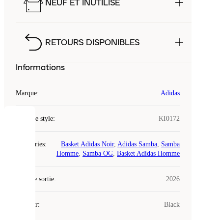
NEUF ET INUTILISÉ
RETOURS DISPONIBLES
Informations
Marque
:
Adidas
Code de style
:
KI0172
COOKIES
Catégories
:
Basket Adidas Noir
,
Adidas Samba
,
Samba
Laced
Homme
,
Samba OG
,
Basket Adidas Homme
utilise
des
Date de sortie
cookies.
:
2026
Les
cookies
Couleur
:
Black
sont
de