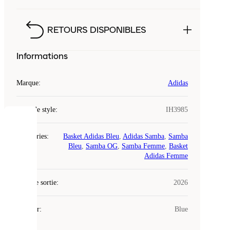
RETOURS DISPONIBLES
Informations
Marque
:
Adidas
Code de style
:
IH3985
COOKIES
Catégories
:
Basket Adidas Bleu
,
Adidas Samba
,
Samba
Bleu
,
Samba OG
,
Samba Femme
,
Basket
Laced
Adidas Femme
utilise
des
Date de sortie
cookies.
:
2026
Les
cookies
Couleur
:
Blue
sont
de