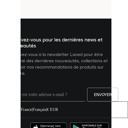
petits
fichiers
utilisés
pour
vous
présenter
un
Inscrivez-vous pour les dernières news et
contenu
personnalisé
nouveautés
et
Inscrivez-vous à la newsletter Laced pour être
améliorer
informé des dernières nouveautés, collections et
votre
expérience
recevoir nos recommandations de produits sur
sur
mesure.
notre
site.
Vous
pouvez
ENVOYER
autoriser
tous
les
France
|
Français
|
€ EUR
cookies
ou
les