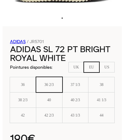
ADIDAS
/
JR5701
ADIDAS SL 72 PT BRIGHT
ROYAL WHITE
Pointures disponibles
:
UK
EU
US
36
36 2/3
37 1/3
38
38 2/3
40
40 2/3
41 1/3
42
42 2/3
43 1/3
44
190€