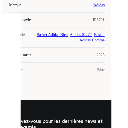
Marque
:
Adidas
Code de style
:
JR5701
COOKIES
Catégories
:
Basket Adidas Bleu
,
Adidas SL 72
,
Basket
Laced
Adidas Homme
utilise
des
Date de sortie
cookies.
:
2025
Les
cookies
Couleur
:
Blue
sont
de
petits
fichiers
utilisés
pour
vous
présenter
un
Inscrivez-vous pour les dernières news et
contenu
personnalisé
nouveautés