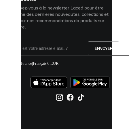
et
Inscrivez-vous à la newsletter Laced pour être
améliorer
informé des dernières nouveautés, collections et
votre
expérience
recevoir nos recommandations de produits sur
sur
mesure.
notre
site.
Vous
pouvez
ENVOYER
autoriser
tous
les
France
|
Français
|
€ EUR
cookies
ou
les
gérer
individuellement
dans
vos
paramètres
de
cookies.