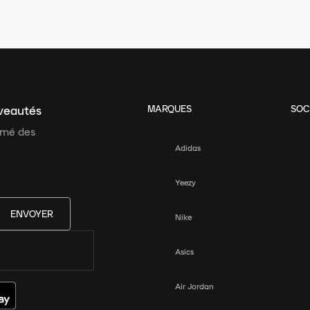
MARQUES
SOC
uveautés
ormé des
Adidas
Yeezy
ENVOYER
Nike
Asics
Air Jordan