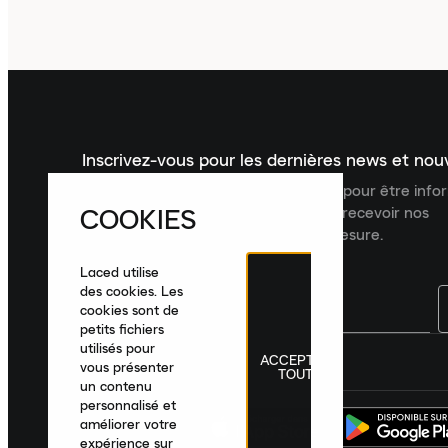
Inscrivez-vous pour les dernières news et no
Inscrivez-vous à la newsletter Laced pour être inf
COOKIES
dernières nouveautés, collections et recevoir nos
recommandations de produits sur mesure.
Laced utilise
des cookies. Les
cookies sont de
petits fichiers
utilisés pour
ACCEPTER
France
|
Français
|
€ EUR
vous présenter
TOUT
un contenu
personnalisé et
améliorer votre
expérience sur