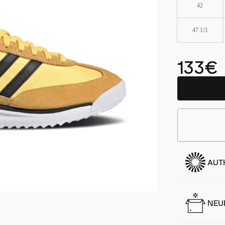
42
47 1/3
133€
AUT
NEUF