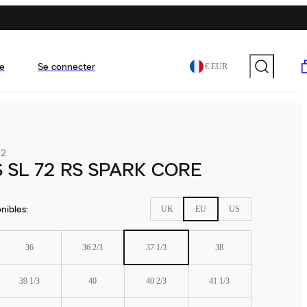
e
Se connecter
€ EUR
12
 SL 72 RS SPARK CORE
nibles
:
UK
EU
US
36
36 2/3
37 1/3
38
39 1/3
40
40 2/3
41 1/3