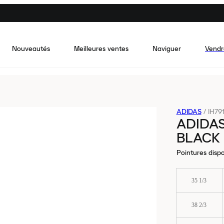
Nouveautés
Meilleures ventes
Naviguer
Vendr
ADIDAS
/
IH79
ADIDAS
BLACK
Pointures dispo
35 1/3
38 2/3