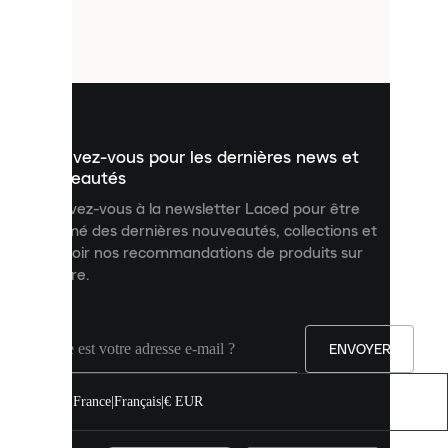
de
petits
fichiers
utilisés
pour
vous
présenter
un
Inscrivez-vous pour les dernières news et
contenu
personnalisé
nouveautés
et
Inscrivez-vous à la newsletter Laced pour être
améliorer
informé des dernières nouveautés, collections et
votre
expérience
recevoir nos recommandations de produits sur
sur
mesure.
notre
site.
Vous
pouvez
ENVOYER
autoriser
tous
les
France
|
Français
|
€ EUR
cookies
ou