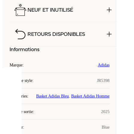
NEUF ET INUTILISÉ
RETOURS DISPONIBLES
Informations
Marque
:
Adidas
COOKIES
Code de style
:
JR5398
Laced
Catégories
:
Basket Adidas Bleu
,
Basket Adidas Homme
utilise
des
Date de sortie
cookies.
:
2025
Les
cookies
Couleur
:
Blue
sont