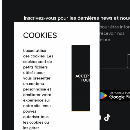
Inscrivez-vous pour les dernières news et no
Inscrivez-vous à la newsletter Laced pour être inf
COOKIES
dernières nouveautés, collections et recevoir nos
recommandations de produits sur mesure.
Laced utilise
des cookies. Les
cookies sont de
petits fichiers
utilisés pour
ACCEPTER
France
|
Français
|
€ EUR
vous présenter
TOUT
un contenu
personnalisé et
améliorer votre
expérience sur
notre site. Vous
pouvez
autoriser tous
les cookies ou
les gérer