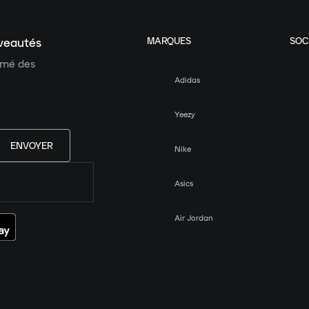
MARQUES
SOC
uveautés
ormé des
Adidas
Yeezy
ENVOYER
Nike
Asics
Air Jordan