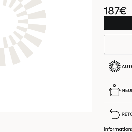
187€
AUT
NEUF
RET
Information