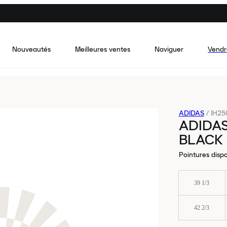
Nouveautés
Meilleures ventes
Naviguer
Vendr
ADIDAS
/
IH25
ADIDAS
BLACK 
Pointures dispo
39 1/3
42 2/3