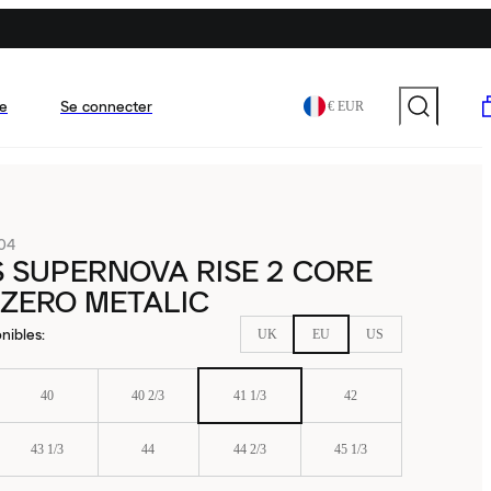
e
Se connecter
€ EUR
04
 SUPERNOVA RISE 2 CORE
ZERO METALIC
nibles
:
UK
EU
US
40
40 2/3
41 1/3
42
43 1/3
44
44 2/3
45 1/3