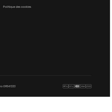
Politique des cookies
méro 09541333