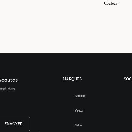
Couleur
:
MARQUES
SOC
uveautés
ormé des
Adidas
Yeezy
ENVOYER
Nike