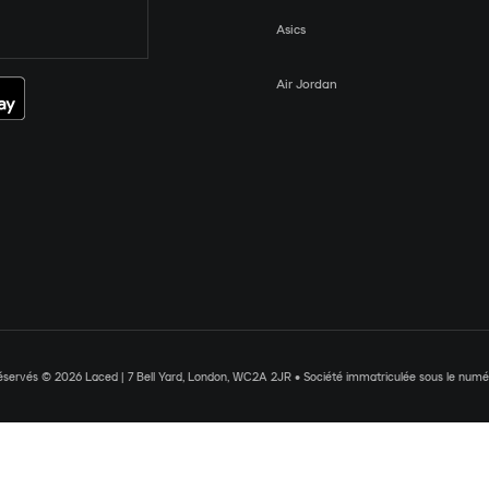
Asics
Air Jordan
réservés © 2026 Laced | 7 Bell Yard, London, WC2A 2JR • Société immatriculée sous le nu