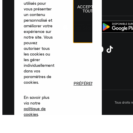
utilisés pour
ACCEPTER
France
|
Français
|
€ EUR
vous présenter
TOUT
un contenu
personnalisé et
améliorer votre
expérience sur
notre site. Vous
pouvez
autoriser tous
les cookies ou
les gérer
individuellement
dans vos
paramètres de
cookies.
PRÉFÉRENCES
En savoir plus
Tous droits 
via notre
politique de
cookies
.