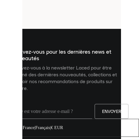
de
petits
fichiers
utilisés
pour
vous
présenter
un
Inscrivez-vous pour les dernières news et
contenu
personnalisé
nouveautés
et
Inscrivez-vous à la newsletter Laced pour être
améliorer
informé des dernières nouveautés, collections et
votre
expérience
recevoir nos recommandations de produits sur
sur
mesure.
notre
site.
Vous
pouvez
ENVOYER
autoriser
tous
les
France
|
Français
|
€ EUR
cookies