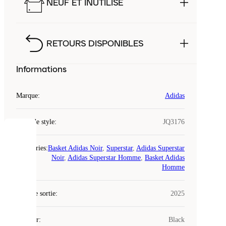
NEUF ET INUTILISÉ
RETOURS DISPONIBLES
Informations
Marque
:
Adidas
Code de style
:
JQ3176
COOKIES
Catégories
:
Basket Adidas Noir
,
Superstar
,
Adidas Superstar
Noir
,
Adidas Superstar Homme
,
Basket Adidas
Laced
Homme
utilise
des
Date de sortie
cookies.
:
2025
Les
cookies
Couleur
:
Black
sont