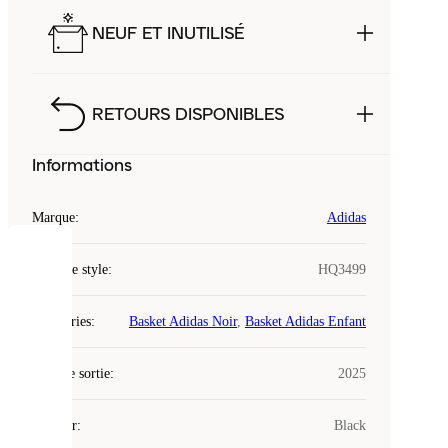
NEUF ET INUTILISÉ
RETOURS DISPONIBLES
Informations
Marque
:
Adidas
COOKIES
Code de style
:
HQ3499
Laced
Catégories
:
Basket Adidas Noir
,
Basket Adidas Enfant
utilise
des
Date de sortie
cookies.
:
2025
Les
cookies
Couleur
:
Black
sont