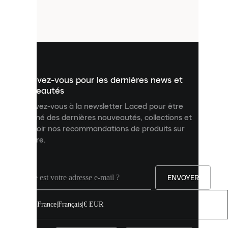
de
petits
fichiers
utilisés
pour
vous
présenter
un
Inscrivez-vous pour les dernières news et
contenu
personnalisé
nouveautés
et
Inscrivez-vous à la newsletter Laced pour être
améliorer
informé des dernières nouveautés, collections et
votre
expérience
recevoir nos recommandations de produits sur
sur
mesure.
notre
site.
Vous
pouvez
ENVOYER
autoriser
tous
les
France
|
Français
|
€ EUR
cookies
ou