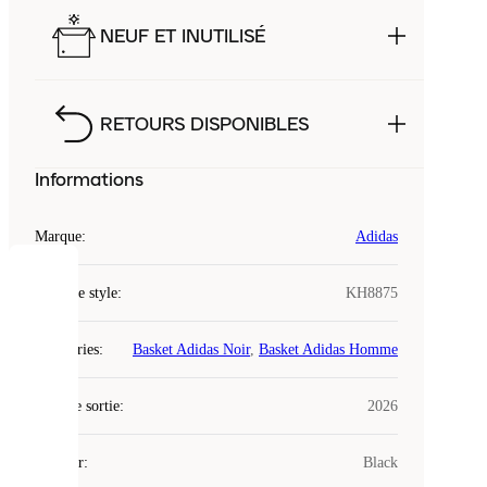
NEUF ET INUTILISÉ
RETOURS DISPONIBLES
Informations
Marque
:
Adidas
COOKIES
Code de style
:
KH8875
Laced
Catégories
:
Basket Adidas Noir
,
Basket Adidas Homme
utilise
des
Date de sortie
cookies.
:
2026
Les
cookies
Couleur
:
Black
sont