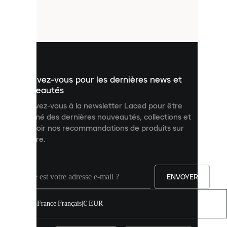
de
petits
fichiers
utilisés
pour
vous
présenter
un
Inscrivez-vous pour les dernières news et
contenu
personnalisé
nouveautés
et
Inscrivez-vous à la newsletter Laced pour être
améliorer
informé des dernières nouveautés, collections et
votre
expérience
recevoir nos recommandations de produits sur
sur
mesure.
notre
site.
Vous
pouvez
ENVOYER
autoriser
tous
les
France
|
Français
|
€ EUR
cookies
ou