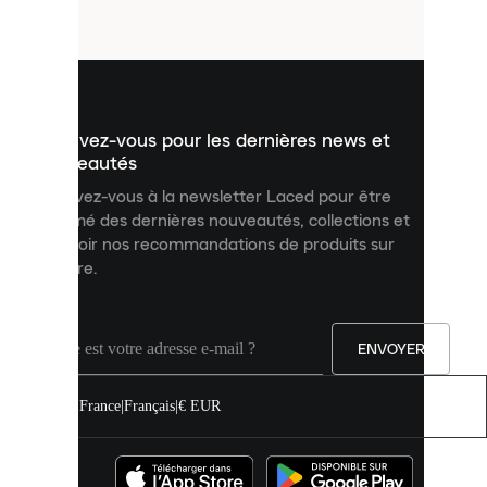
fichiers
utilisés
pour
vous
présenter
un
Inscrivez-vous pour les dernières news et
contenu
personnalisé
nouveautés
et
Inscrivez-vous à la newsletter Laced pour être
améliorer
informé des dernières nouveautés, collections et
votre
expérience
recevoir nos recommandations de produits sur
sur
mesure.
notre
site.
Vous
pouvez
ENVOYER
autoriser
tous
les
France
|
Français
|
€ EUR
cookies
ou
les