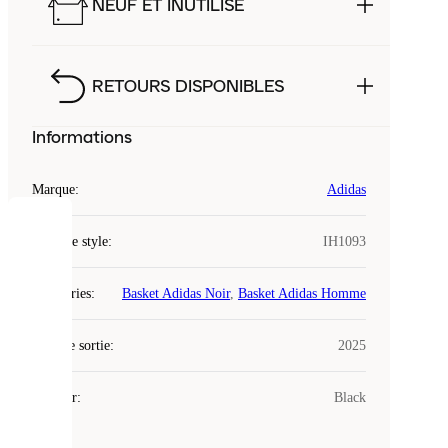
NEUF ET INUTILISÉ
RETOURS DISPONIBLES
Informations
Marque
:
Adidas
COOKIES
Code de style
:
IH1093
Laced
Catégories
:
Basket Adidas Noir
,
Basket Adidas Homme
utilise
des
Date de sortie
cookies.
:
2025
Les
cookies
Couleur
:
Black
sont
de
petits