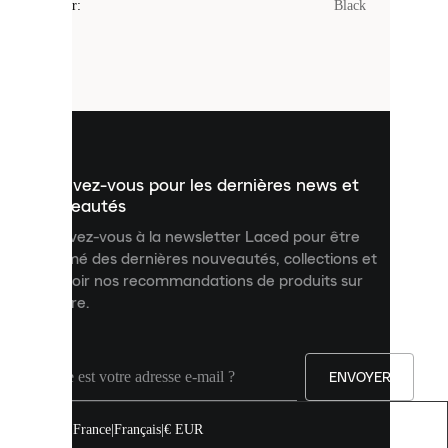
Couleur
:
Black
sont
de
petits
fichiers
utilisés
pour
vous
présenter
un
Inscrivez-vous pour les dernières news et
contenu
personnalisé
nouveautés
et
Inscrivez-vous à la newsletter Laced pour être
améliorer
informé des dernières nouveautés, collections et
votre
expérience
recevoir nos recommandations de produits sur
sur
mesure.
notre
site.
Vous
pouvez
ENVOYER
autoriser
tous
les
France
|
Français
|
€ EUR