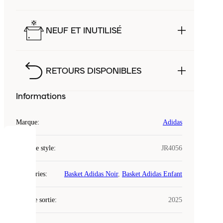
NEUF ET INUTILISÉ
RETOURS DISPONIBLES
Informations
Marque
:
Adidas
COOKIES
Code de style
:
JR4056
Laced
Catégories
:
Basket Adidas Noir
,
Basket Adidas Enfant
utilise
des
Date de sortie
cookies.
:
2025
Les
cookies