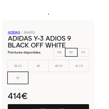
ADIDAS
/
JR6652
ADIDAS Y-3 ADIOS 9
BLACK OFF WHITE
Pointures disponibles
:
UK
EU
US
38 2/3
40
40 2/3
41 1/3
42
414€