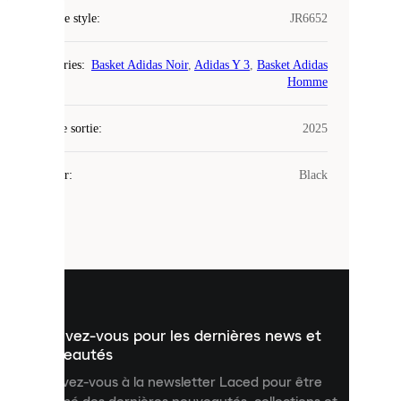
Code de style
:
JR6652
COOKIES
Catégories
:
Basket Adidas Noir
,
Adidas Y 3
,
Basket Adidas
Laced
Homme
utilise
des
Date de sortie
cookies.
:
2025
Les
cookies
Couleur
:
Black
sont
de
petits
fichiers
utilisés
pour
vous
présenter
un
Inscrivez-vous pour les dernières news et
contenu
personnalisé
nouveautés
et
Inscrivez-vous à la newsletter Laced pour être
améliorer