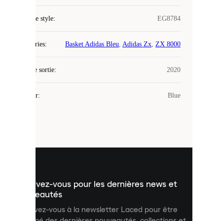
COOKIES
Code de style
:
EG8784
Laced
Catégories
:
Basket Adidas Bleu
,
Adidas Zx
,
ZX 8000
utilise
des
Date de sortie
cookies.
:
2020
Les
cookies
Couleur
:
Blue
sont
de
petits
fichiers
utilisés
pour
vous
présenter
un
Inscrivez-vous pour les dernières news et
contenu
personnalisé
nouveautés
et
Inscrivez-vous à la newsletter Laced pour être
améliorer
informé des dernières nouveautés, collections et
votre