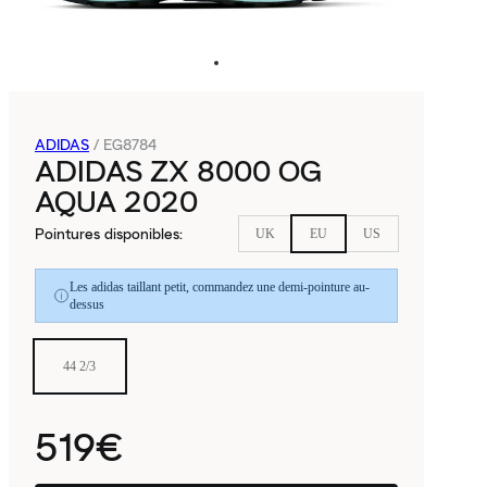
ADIDAS
/
EG8784
ADIDAS ZX 8000 OG
AQUA 2020
Pointures disponibles
:
UK
EU
US
Les adidas taillant petit, commandez une demi-pointure au-
dessus
44 2/3
519€