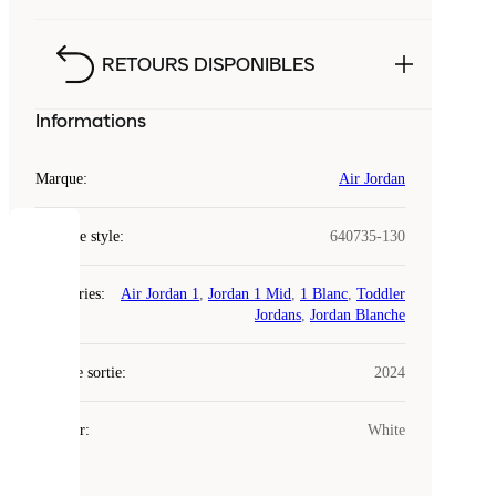
RETOURS DISPONIBLES
Informations
Marque
:
Air Jordan
Code de style
:
640735-130
COOKIES
Catégories
:
Air Jordan 1
,
Jordan 1 Mid
,
1 Blanc
,
Toddler
Laced
Jordans
,
Jordan Blanche
utilise
des
Date de sortie
cookies.
:
2024
Les
cookies
Couleur
:
White
sont
de
petits