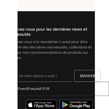
fichiers
utilisés
pour
vous
présenter
un
Inscrivez-vous pour les dernières news et
contenu
personnalisé
nouveautés
et
Inscrivez-vous à la newsletter Laced pour être
améliorer
informé des dernières nouveautés, collections et
votre
expérience
recevoir nos recommandations de produits sur
sur
mesure.
notre
site.
Vous
pouvez
ENVOYER
autoriser
tous
les
France
|
Français
|
€ EUR
cookies
ou
les
gérer