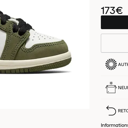
173€
AUT
NEUF
RET
Information