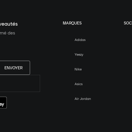
MARQUES
SOC
uveautés
ormé des
Adidas
Yeezy
ENVOYER
Nike
Asics
Air Jordan