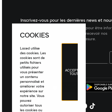
Inscrivez-vous pour les dernières news et no
Inscrivez-vous à la newsletter Laced pour être inf
COOKIES
dernières nouveautés, collections et recevoir nos
recommandations de produits sur mesure.
Laced utilise
des cookies. Les
cookies sont de
petits fichiers
utilisés pour
ACCEPTER
France
|
Français
|
€ EUR
vous présenter
TOUT
un contenu
personnalisé et
améliorer votre
expérience sur
notre site. Vous
pouvez
autoriser tous
les cookies ou