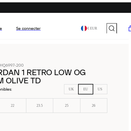
e
Se connecter
€ EUR
HQ6997-200
RDAN 1 RETRO LOW OG
 OLIVE TD
nibles
:
UK
EU
US
22
23.5
25
26