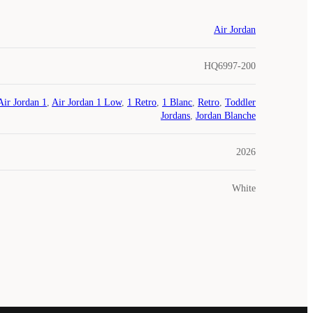
Air Jordan
HQ6997-200
Air Jordan 1
,
Air Jordan 1 Low
,
1 Retro
,
1 Blanc
,
Retro
,
Toddler
Jordans
,
Jordan Blanche
2026
White