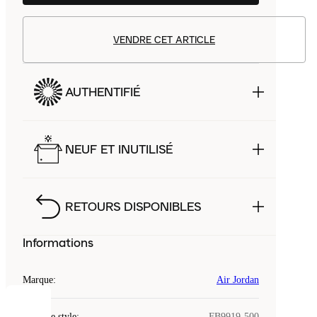
VENDRE CET ARTICLE
AUTHENTIFIÉ
NEUF ET INUTILISÉ
RETOURS DISPONIBLES
Informations
Marque
:
Air Jordan
COOKIES
Code de style
:
FB9919-500