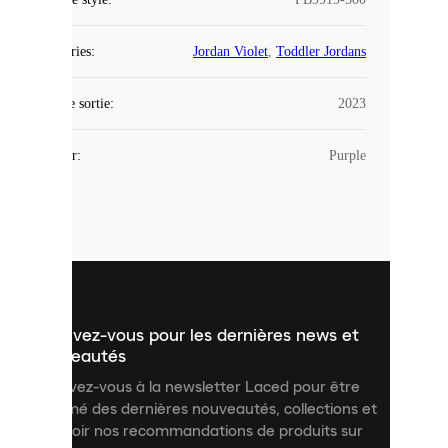
Laced
Catégories
:
Jordan Violet
,
Toddler Jordans
utilise
des
Date de sortie
cookies.
:
2023
Les
cookies
Couleur
:
Purple
sont
de
petits
fichiers
utilisés
pour
vous
présenter
un
Inscrivez-vous pour les dernières news et
contenu
personnalisé
nouveautés
et
Inscrivez-vous à la newsletter Laced pour être
améliorer
informé des dernières nouveautés, collections et
votre
expérience
recevoir nos recommandations de produits sur
sur