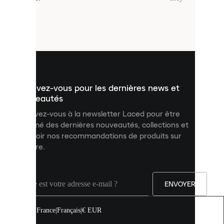
sont
de
petits
fichiers
utilisés
pour
vous
présenter
un
Inscrivez-vous pour les dernières news et
contenu
personnalisé
nouveautés
et
Inscrivez-vous à la newsletter Laced pour être
améliorer
informé des dernières nouveautés, collections et
votre
expérience
recevoir nos recommandations de produits sur
sur
mesure.
notre
site.
Vous
pouvez
ENVOYER
autoriser
tous
les
France
|
Français
|
€ EUR
cookies