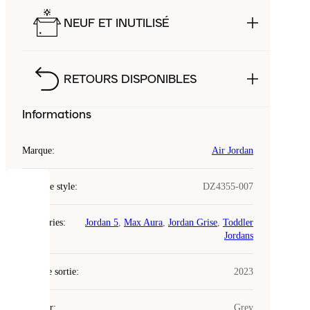
NEUF ET INUTILISÉ
RETOURS DISPONIBLES
Informations
Marque
:
Air Jordan
Code de style
:
DZ4355-007
COOKIES
Catégories
:
Jordan 5
,
Max Aura
,
Jordan Grise
,
Toddler
Laced
Jordans
utilise
des
Date de sortie
cookies.
:
2023
Les
cookies
Couleur
:
Grey