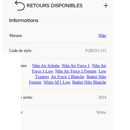
RETOURS DISPONIBLES
Informations
Marque
:
Nike
Code de style
:
FQ8103-133
COOKIES
Catégories
:
Nike Air Schuhe
,
Nike Air Force 1
,
Nike Air
Force 1 Low
,
Nike Air Force 1 Femme
,
Low
Trainers
,
Air Force 1 Blanche
,
Basket Nike
Laced
Femme
,
White AF1 Low
,
Basket Nike Blanche
utilise
des
Date de sortie
cookies.
:
2024
Les
cookies
Couleur
:
White
sont
de
petits