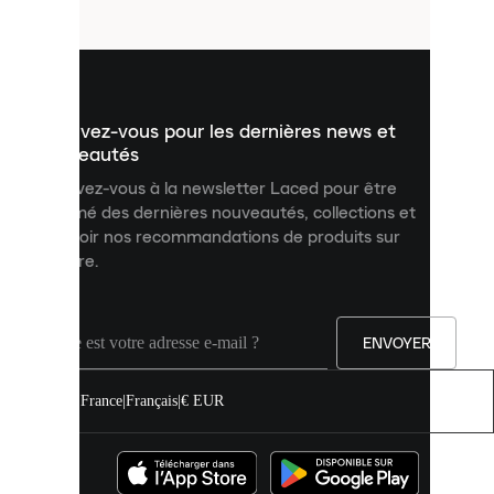
fichiers
utilisés
pour
vous
présenter
un
Inscrivez-vous pour les dernières news et
contenu
personnalisé
nouveautés
et
Inscrivez-vous à la newsletter Laced pour être
améliorer
informé des dernières nouveautés, collections et
votre
expérience
recevoir nos recommandations de produits sur
sur
mesure.
notre
site.
Vous
pouvez
ENVOYER
autoriser
tous
les
France
|
Français
|
€ EUR
cookies
ou
les
gérer