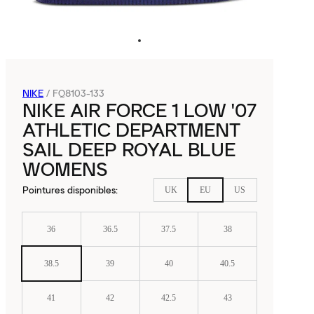
NIKE
/
FQ8103-133
NIKE AIR FORCE 1 LOW '07
ATHLETIC DEPARTMENT
SAIL DEEP ROYAL BLUE
WOMENS
Pointures disponibles
:
UK
EU
US
36
36.5
37.5
38
38.5
39
40
40.5
41
42
42.5
43