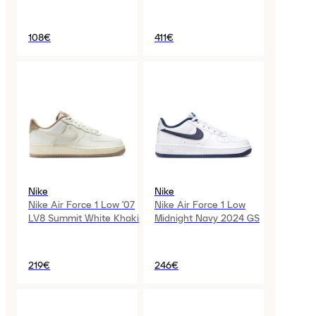
108€
411€
Nike
Nike
Nike Air Force 1 Low '07
Nike Air Force 1 Low
LV8 Summit White Khaki
Midnight Navy 2024 GS
219€
246€