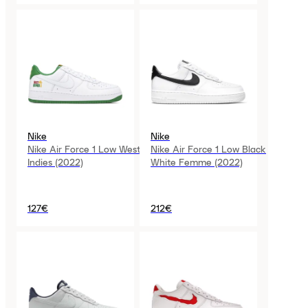
Nike
Nike
Nike Air Force 1 Low West
Nike Air Force 1 Low Black
Indies (2022)
White Femme (2022)
127€
212€