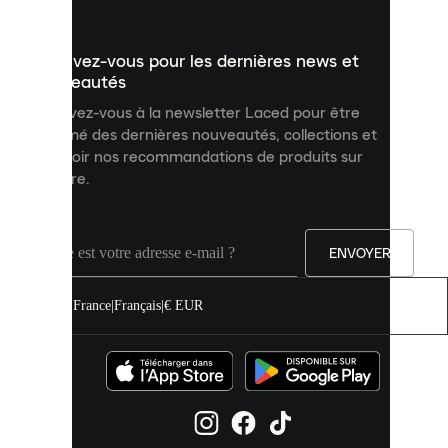
vous
présenter
un
Inscrivez-vous pour les dernières news et
contenu
personnalisé
nouveautés
et
Inscrivez-vous à la newsletter Laced pour être
améliorer
informé des dernières nouveautés, collections et
votre
expérience
recevoir nos recommandations de produits sur
sur
mesure.
notre
site.
Vous
pouvez
ENVOYER
autoriser
tous
les
France
|
Français
|
€ EUR
cookies
ou
les
gérer
individuellement
dans
vos