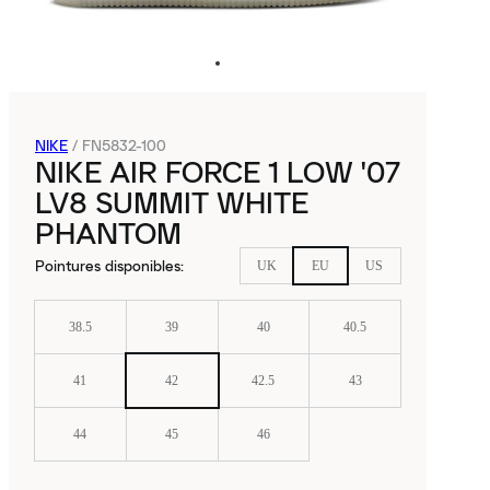
NIKE
/
FN5832-100
NIKE AIR FORCE 1 LOW '07
LV8 SUMMIT WHITE
PHANTOM
Pointures disponibles
:
UK
EU
US
38.5
39
40
40.5
41
42
42.5
43
44
45
46