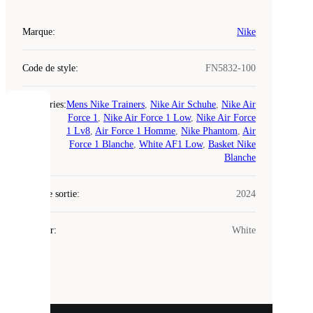
Marque
:
Nike
Code de style
:
FN5832-100
Catégories
:
Mens Nike Trainers
,
Nike Air Schuhe
,
Nike Air
COOKIES
Force 1
,
Nike Air Force 1 Low
,
Nike Air Force
1 Lv8
,
Air Force 1 Homme
,
Nike Phantom
,
Air
Force 1 Blanche
,
White AF1 Low
,
Basket Nike
Laced
Blanche
utilise
des
Date de sortie
cookies.
:
2024
Les
cookies
Couleur
:
White
sont
de
petits
fichiers
utilisés
pour