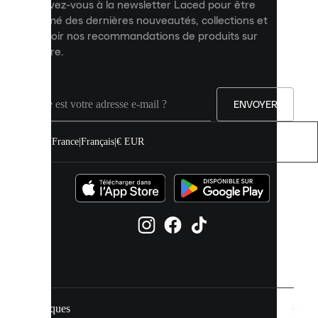
Inscrivez-vous à la newsletter Laced pour être
améliorer
informé des dernières nouveautés, collections et
votre
expérience
recevoir nos recommandations de produits sur
sur
mesure.
notre
site.
Vous
pouvez
ENVOYER
autoriser
tous
les
France
|
Français
|
€ EUR
cookies
ou
les
gérer
individuellement
dans
vos
paramètres
de
cookies.
Marques
En