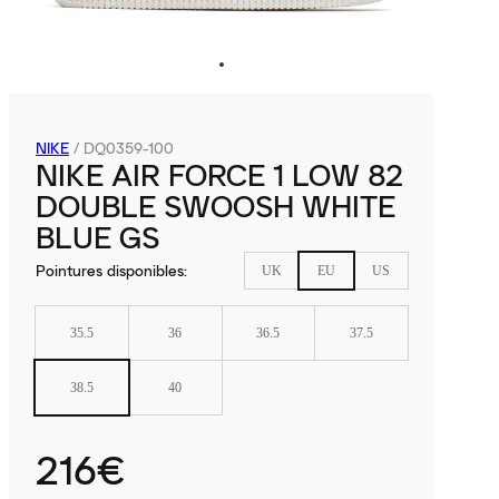
NIKE
/
DQ0359-100
NIKE AIR FORCE 1 LOW 82
DOUBLE SWOOSH WHITE
BLUE GS
Pointures disponibles
:
UK
EU
US
35.5
36
36.5
37.5
38.5
40
216€