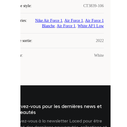
Code de style
:
CT3839-106
COOKIES
Catégories
:
Nike Air Force 1
,
Air Force 1
,
Air Force 1
Laced
Blanche
,
Air Force 1
,
White AF1 Low
utilise
des
Date de sortie
cookies.
:
2022
Les
cookies
Couleur
:
White
sont
de
petits
fichiers
utilisés
pour
vous
présenter
un
Inscrivez-vous pour les dernières news et
contenu
personnalisé
nouveautés
et
Inscrivez-vous à la newsletter Laced pour être
améliorer