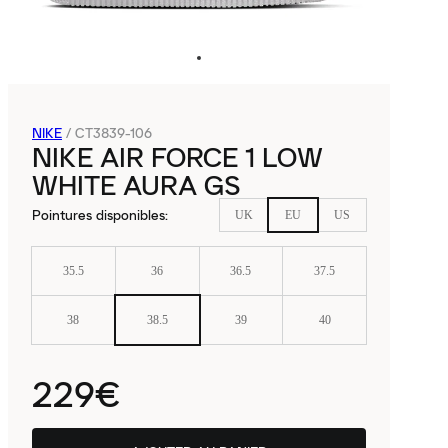
NIKE
/
CT3839-106
NIKE AIR FORCE 1 LOW
WHITE AURA GS
Pointures disponibles
:
UK
EU
US
35.5
36
36.5
37.5
38
38.5
39
40
229€