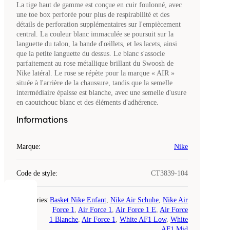
La tige haut de gamme est conçue en cuir foulonné, avec
une toe box perforée pour plus de respirabilité et des
détails de perforation supplémentaires sur l'empiècement
central. La couleur blanc immaculée se poursuit sur la
languette du talon, la bande d'œillets, et les lacets, ainsi
que la petite languette du dessus. Le blanc s'associe
parfaitement au rose métallique brillant du Swoosh de
Nike latéral. Le rose se répète pour la marque « AIR »
située à l'arrière de la chaussure, tandis que la semelle
intermédiaire épaisse est blanche, avec une semelle d'usure
en caoutchouc blanc et des éléments d'adhérence.
Informations
Marque
:
Nike
Code de style
:
CT3839-104
COOKIES
Catégories
:
Basket Nike Enfant
,
Nike Air Schuhe
,
Nike Air
Force 1
,
Air Force 1
,
Air Force 1 E
,
Air Force
1 Blanche
,
Air Force 1
,
White AF1 Low
,
White
Laced
AF1 Mid