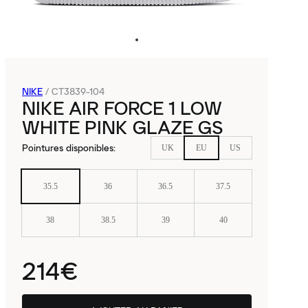
NIKE
/
CT3839-104
NIKE AIR FORCE 1 LOW
WHITE PINK GLAZE GS
Pointures disponibles
:
UK
EU
US
35.5
36
36.5
37.5
38
38.5
39
40
214€