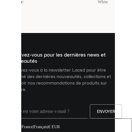
Couleur
:
White
sont
de
petits
fichiers
utilisés
pour
vous
présenter
un
Inscrivez-vous pour les dernières news et
contenu
personnalisé
nouveautés
et
Inscrivez-vous à la newsletter Laced pour être
améliorer
informé des dernières nouveautés, collections et
votre
expérience
recevoir nos recommandations de produits sur
sur
mesure.
notre
site.
Vous
pouvez
ENVOYER
autoriser
tous
les
France
|
Français
|
€ EUR