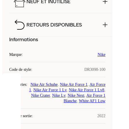
NEUF ET INUTILISÉ
RETOURS DISPONIBLES
Informations
Marque
:
Nike
Code de style
:
DR3098-100
COOKIES
Catégories
:
Nike Air Schuhe
,
Nike Air Force 1
,
Air Force
1
,
Nike Air Force 1 Lv
,
Nike Air Force 1 Lv8
,
Nike Crater
,
Nike Lv
,
Nike Next
,
Air Force 1
Laced
Blanche
,
White AF1 Low
utilise
des
Date de sortie
cookies.
:
2022
Les
cookies