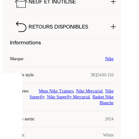
NEUF ET INUTILISÉ
RETOURS DISPONIBLES
Informations
Marque
:
Nike
Code de style
:
BQ5430-110
COOKIES
Catégories
:
Mens Nike Trainers
,
Nike Mercurial
,
Nike
Superfly
,
Nike Superfly Mercurial
,
Basket Nike
Laced
Blanche
utilise
des
Date de sortie
cookies.
:
2024
Les
cookies
Couleur
:
White
sont