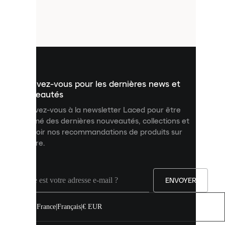
de
petits
fichiers
utilisés
pour
vous
présenter
un
Inscrivez-vous pour les dernières news et
contenu
personnalisé
nouveautés
et
Inscrivez-vous à la newsletter Laced pour être
améliorer
informé des dernières nouveautés, collections et
votre
expérience
recevoir nos recommandations de produits sur
sur
mesure.
notre
site.
Vous
pouvez
ENVOYER
autoriser
tous
les
France
|
Français
|
€ EUR
cookies